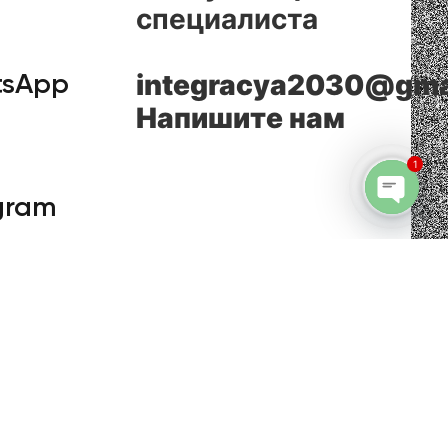
специалиста
integracya2030@gma
tsApp
Напишите нам
1
gram
Open c