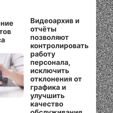
Видеоархив и
ние
отчёты
тов
позволяют
са
контролировать
работу
персонала,
исключить
отклонения от
графика и
улучшить
качество
обслуживания