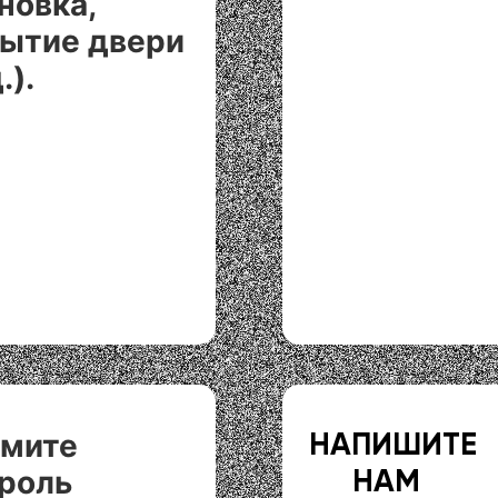
новка,
ытие двери
.).
ьмите
НАПИШИТЕ
роль
НАМ