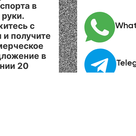
спорта в
 руки.
итесь с
Wha
 и получите
мерческое
дложение в
Tele
нии 20
т!
 набора от
.000тг