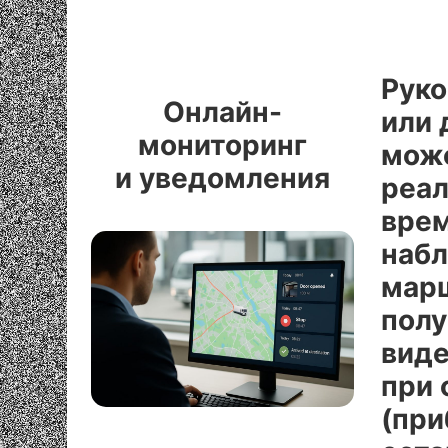
Руко
Онлайн-
или 
мониторинг
мож
и уведомления
реа
вре
набл
мар
полу
вид
при 
(при