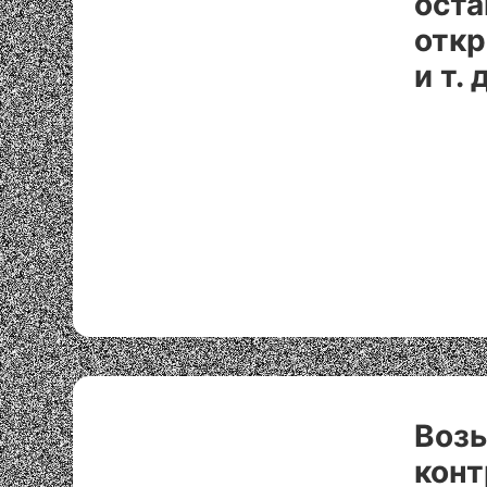
оста
откр
и т. д
Воз
конт