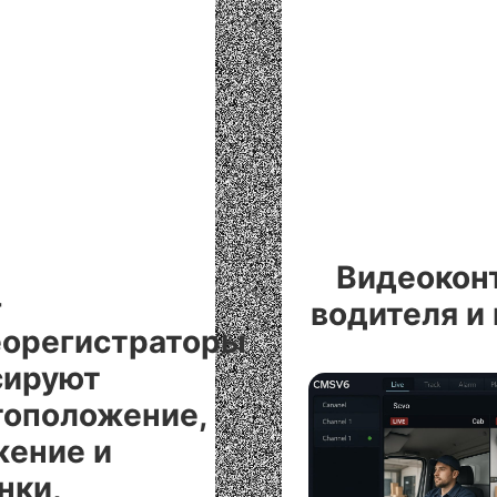
Видеокон
-
водителя и
еорегистраторы
сируют
тоположение,
ение и
нки,