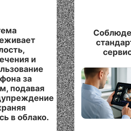
тема
Соблюде
леживает
стандар
лость,
серви
ечения и
льзование
фона за
м, подавая
дупреждение
храняя
сь в облако.