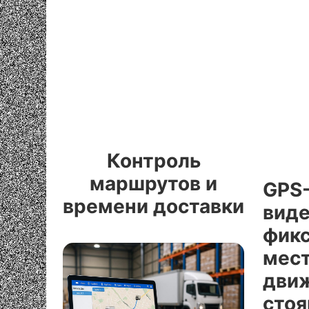
Контроль
маршрутов и
GPS
времени доставки
вид
фик
мес
движ
стоя