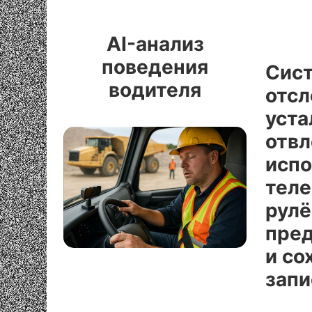
AI-анализ
поведения
Сис
водителя
отс
уста
отвл
испо
теле
рулё
пре
и со
запи