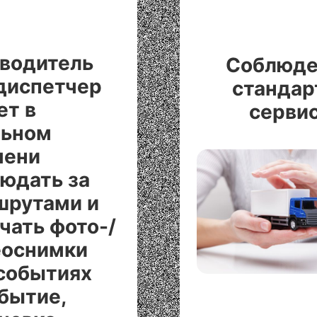
водитель
Соблюде
диспетчер
стандар
ет в
серви
льном
мени
юдать за
шрутами и
чать фото-/
еоснимки
событиях
бытие,