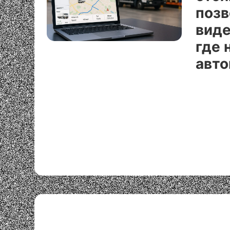
позв
виде
где 
авто